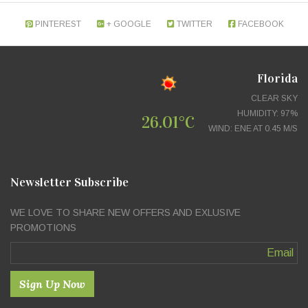
PINTEREST
GOOGLE +
TWITTER
FACEBOOK
Florida
CLEAR SKY
HUMIDITY: 97%
26.01°C
WIND: ENE AT 0.45 M/S
Newsletter Subscribe
WE LOVE TO SHARE NEW OFFERS AND EXLUSIVE
PROMOTIONS
Sign Up Now